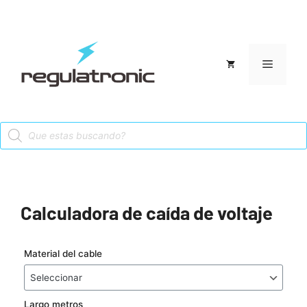
Saltar
al
contenido
Menú
Products
search
Calculadora de caída de voltaje
Material del cable
Largo metros