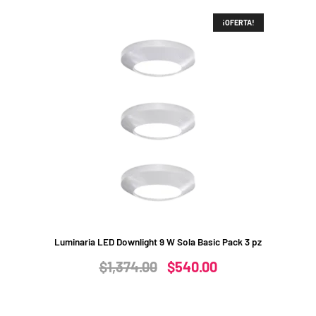
¡OFERTA!
Luminaria LED Downlight 9 W Sola Basic Pack 3 pz
Original
Current
$
1,374.00
$
540.00
price
price
was:
is: