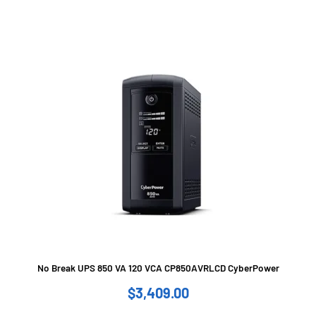
$1,374.00.
$540.00.
No Break UPS 850 VA 120 VCA CP850AVRLCD CyberPower
$
3,409.00