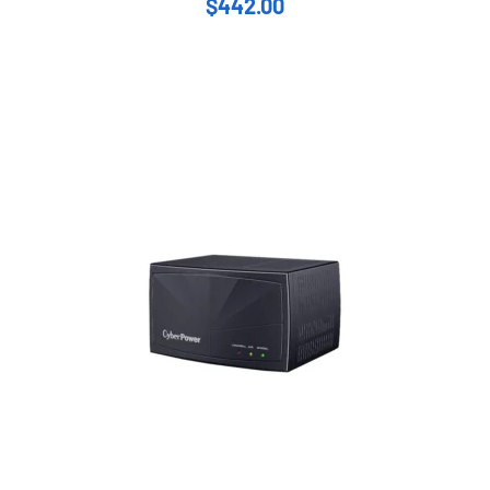
$
442.00