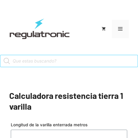
Saltar
al
contenido
Menú
Products
search
Calculadora resistencia tierra 1
varilla
Longitud de la varilla enterrada metros