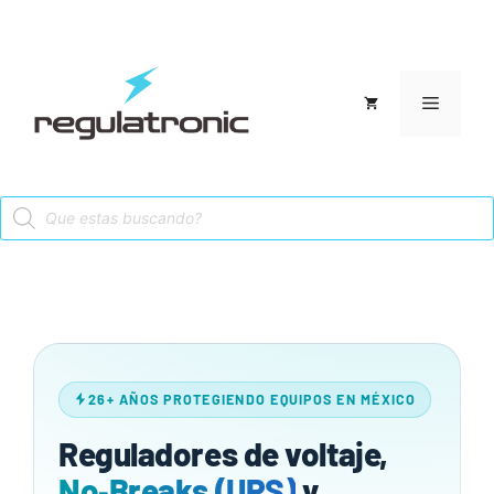
Saltar
al
contenido
Menú
Products
search
26+ AÑOS PROTEGIENDO EQUIPOS EN MÉXICO
Reguladores de voltaje,
No‑Breaks (UPS)
y