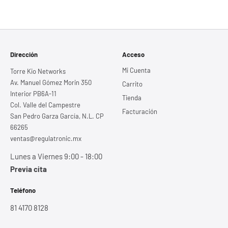
Dirección
Acceso
Mi Cuenta
Torre Kio Networks
Av. Manuel Gómez Morin 350
Carrito
Interior PB6A-11
Tienda
Col. Valle del Campestre
Facturación
San Pedro Garza García, N.L. CP
66265
ventas@regulatronic.mx
Lunes a Viernes 9:00 - 18:00
Previa cita
Teléfono
81 4170 8128