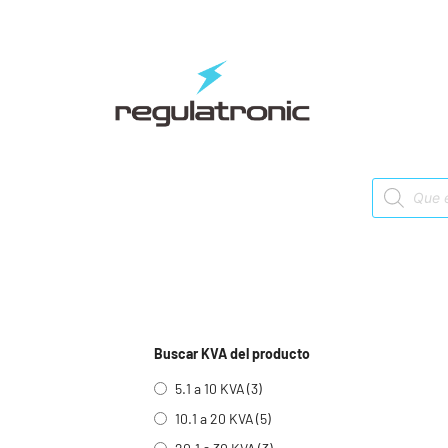
Saltar
al
contenido
Products
search
Buscar KVA del producto
5.1 a 10 KVA
(3)
10.1 a 20 KVA
(5)