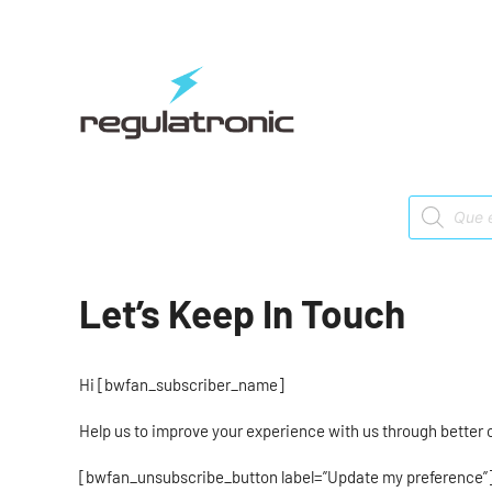
Saltar
al
contenido
Products
search
Let’s Keep In Touch
Hi [bwfan_subscriber_name]
Help us to improve your experience with us through better
[bwfan_unsubscribe_button label=”Update my preference”]