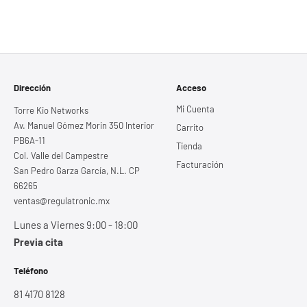
Dirección
Acceso
Mi Cuenta
Torre Kio Networks
Av. Manuel Gómez Morin 350 Interior
Carrito
PB6A-11
Tienda
Col. Valle del Campestre
Facturación
San Pedro Garza García, N.L. CP
66265
ventas@regulatronic.mx
Lunes a Viernes 9:00 - 18:00
Previa cita
Teléfono
81 4170 8128