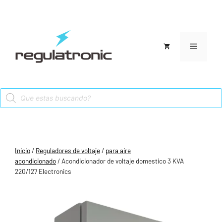
Saltar
al
contenido
Menú
Products
search
Inicio
/
Reguladores de voltaje
/
para aire
acondicionado
/ Acondicionador de voltaje domestico 3 KVA
220/127 Electronics