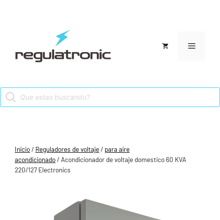
Saltar
al
contenido
Menú
Products
search
Inicio
/
Reguladores de voltaje
/
para aire
acondicionado
/ Acondicionador de voltaje domestico 60 KVA
220/127 Electronics