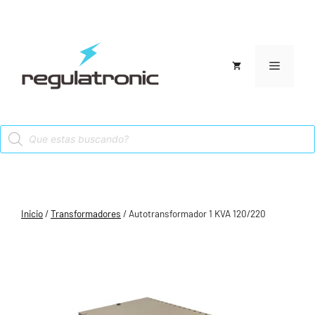
Saltar
al
contenido
Menú
Products
search
Inicio
/
Transformadores
/ Autotransformador 1 KVA 120/220