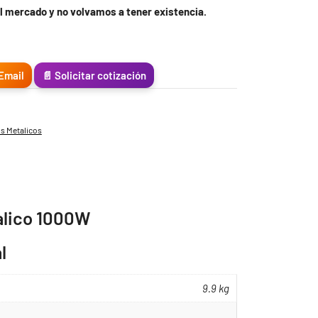
l mercado y no volvamos a tener existencia.
Email
📄 Solicitar cotización
os Metalicos
alico 1000W
l
9.9 kg