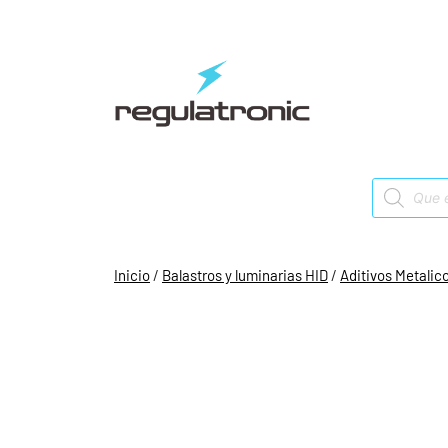
Saltar
al
contenido
Products
search
Inicio
/
Balastros y luminarias HID
/
Aditivos Metalic