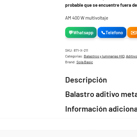
probable que se encuentre fuera de
AM 400 W multivoltaje
💬
Whatsapp
📞
Teléfono
✉️
SKU:
871-X-211
Categorías:
Balastros y luminarias HID
,
Aditiv
Brand:
Sola Basic
Descripción
Balastro aditivo met
Información adiciona