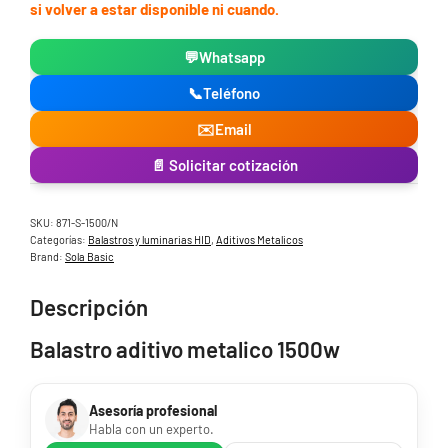
si volver a estar disponible ni cuando.
💬
Whatsapp
📞
Teléfono
✉️
Email
📄 Solicitar cotización
SKU:
871-S-1500/N
Categorías:
Balastros y luminarias HID
,
Aditivos Metalicos
Brand:
Sola Basic
Descripción
Balastro aditivo metalico 1500w
Asesoría profesional
Habla con un experto.