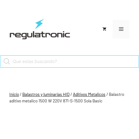
Saltar
al
contenido
Menú
Products
search
Inicio
/
Balastros y luminarias HID
/
Aditivos Metalicos
/ Balastro
aditivo metalico 1500 W 220V 871-S-1500 Sola Basic