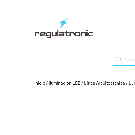
Saltar
al
contenido
Products
search
Inicio
/
Iluminacion LED
/
Linea Arquitectonica
/ Lu