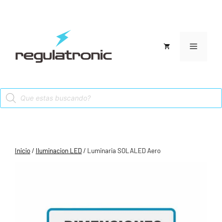
Saltar
al
contenido
Menú
Products
search
Inicio
/
Iluminacion LED
/ Luminaria SOLALED Aero