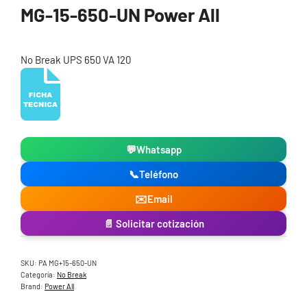
MG-15-650-UN Power All
No Break UPS 650 VA 120
💬
Whatsapp
📞
Teléfono
✉️
Email
📄 Solicitar cotización
SKU:
PA MG+15-650-UN
Categoría:
No Break
Brand:
Power All