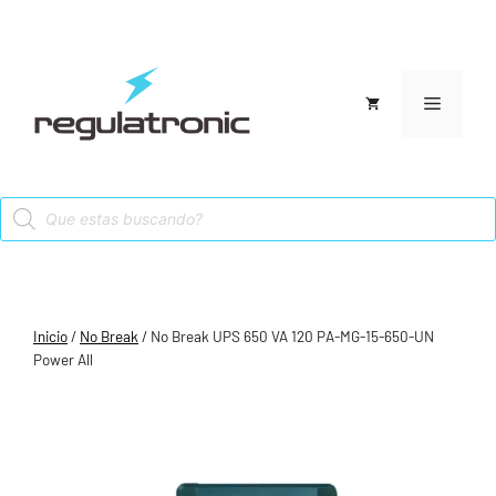
Saltar
al
contenido
Menú
Products
search
Inicio
/
No Break
/ No Break UPS 650 VA 120 PA-MG-15-650-UN
Power All