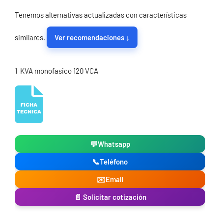
Tenemos alternativas actualizadas con características
similares.
Ver recomendaciones ↓
1 KVA monofasico 120 VCA
💬
Whatsapp
📞
Teléfono
✉️
Email
📄 Solicitar cotización