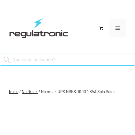
Saltar
al
contenido
Menú
Products
search
Inicio
/
No Break
/ No break UPS NBKS-1000 1 KVA Sola Basic