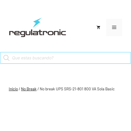
Saltar
al
contenido
Menú
Products
search
Inicio
/
No Break
/ No break UPS SRS-21-801 800 VA Sola Basic