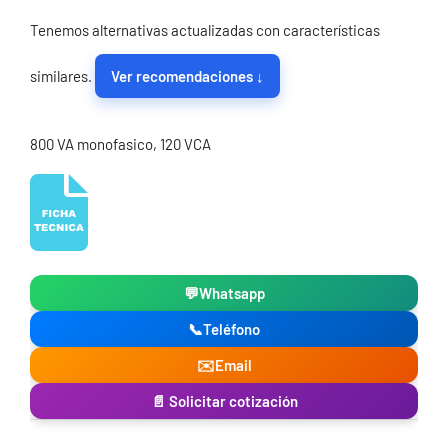
Tenemos alternativas actualizadas con características
similares.
Ver recomendaciones ↓
800 VA monofasico, 120 VCA
💬
Whatsapp
📞
Teléfono
✉️
Email
📄 Solicitar cotización