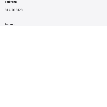
Teléfono
81 4170 8128
Acceso
Mi Cuenta
Carrito
Tienda
Facturación
Información
Quiénes somos
Preguntas Frecuentes
Contacto
Aviso de privacidad
Términos y Condiciones