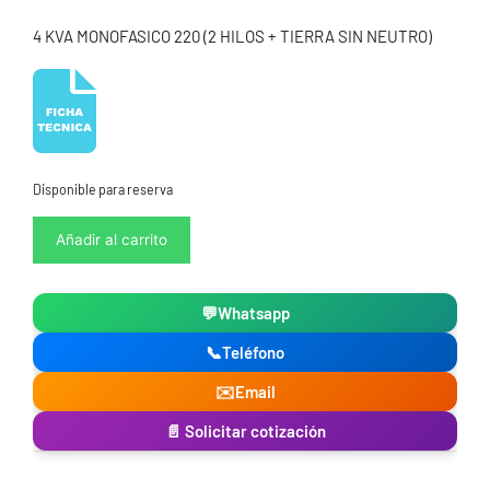
4 KVA MONOFASICO 220 (2 HILOS + TIERRA SIN NEUTRO)
Disponible para reserva
Regulador
Añadir al carrito
de
voltaje
4
💬
Whatsapp
KVA
220
📞
Teléfono
Electronics
cantidad
✉️
Email
📄 Solicitar cotización