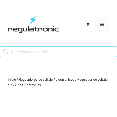
Saltar
al
contenido
Menú
Products
search
Inicio
/
Reguladores de voltaje
/
electronicos
/ Regulador de voltaje
4 KVA 220 Electronics