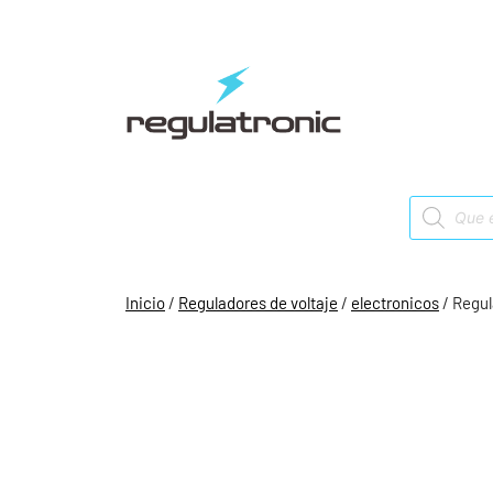
Saltar
al
contenido
Products
search
Inicio
/
Reguladores de voltaje
/
electronicos
/ Regul