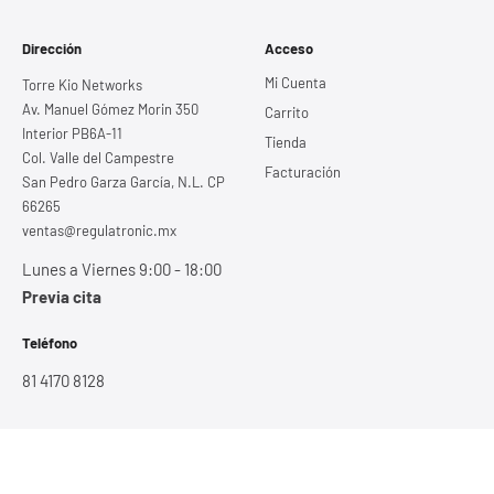
Dirección
Acceso
Mi Cuenta
Torre Kio Networks
Av. Manuel Gómez Morin 350
Carrito
Interior PB6A-11
Tienda
Col. Valle del Campestre
Facturación
San Pedro Garza García, N.L. CP
66265
ventas@regulatronic.mx
Lunes a Viernes 9:00 - 18:00
Previa cita
Teléfono
81 4170 8128
Copyright © 2026 Regulatronic | Geek Genius SA de CV