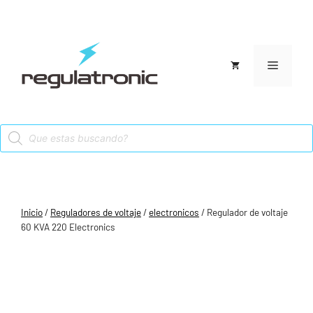
Saltar
al
contenido
Menú
Products
search
Inicio
/
Reguladores de voltaje
/
electronicos
/ Regulador de voltaje
60 KVA 220 Electronics