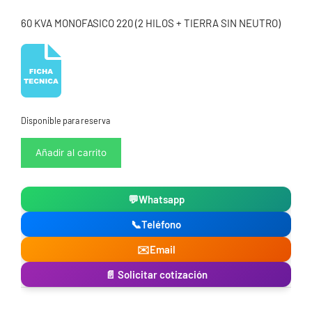
60 KVA MONOFASICO 220 (2 HILOS + TIERRA SIN NEUTRO)
Disponible para reserva
Regulador
Añadir al carrito
de
voltaje
60
💬
Whatsapp
KVA
220
📞
Teléfono
Electronics
cantidad
✉️
Email
📄 Solicitar cotización