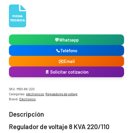
💬
Whatsapp
📞
Teléfono
✉️
Email
📄 Solicitar cotización
SKU:
MBX-8K-220
Categorías:
electronicos
,
Reguladores de voltaje
Brand:
Electronics
Descripción
Regulador de voltaje 8 KVA 220/110