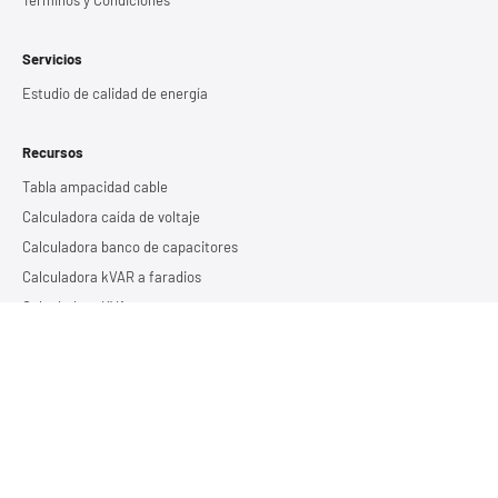
Servicios
Estudio de calidad de energía
Recursos
Tabla ampacidad cable
Calculadora caída de voltaje
Calculadora banco de capacitores
Calculadora kVAR a faradios
Calculadora KVA
Calculadora tiempos de respaldo
Calculadora tierra 1 varilla
Calculadora tierra 2 varillas
Calculadora tierra 3 varillas
Blog