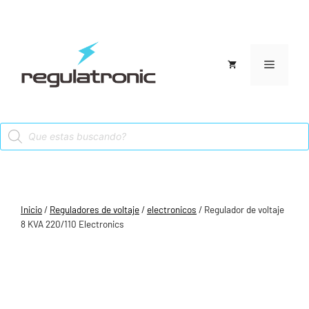
Saltar
al
contenido
Menú
Products
search
Inicio
/
Reguladores de voltaje
/
electronicos
/ Regulador de voltaje
8 KVA 220/110 Electronics