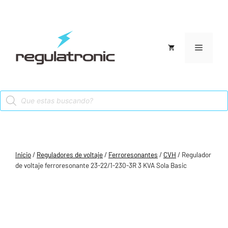
Saltar
al
contenido
Menú
Products
search
Inicio
/
Reguladores de voltaje
/
Ferroresonantes
/
CVH
/ Regulador
de voltaje ferroresonante 23-22/1-230-3R 3 KVA Sola Basic