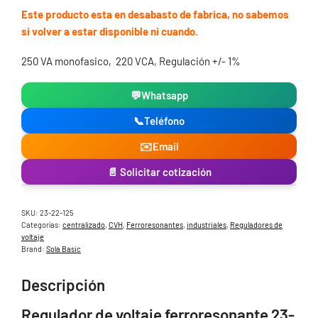
Este producto esta en desabasto de fabrica, no sabemos
si volver a estar disponible ni cuando.
250 VA monofasico, 220 VCA, Regulación +/- 1%
💬
Whatsapp
📞
Teléfono
✉️
Email
📄 Solicitar cotización
SKU:
23-22-125
Categorías:
centralizado
,
CVH
,
Ferroresonantes
,
industriales
,
Reguladores de
voltaje
Brand:
Sola Basic
Descripción
Regulador de voltaje ferroresonante 23-