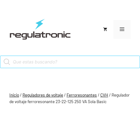
Saltar
al
contenido
Menú
Products
search
Inicio
/
Reguladores de voltaje
/
Ferroresonantes
/
CVH
/ Regulador
de voltaje ferroresonante 23-22-125 250 VA Sola Basic