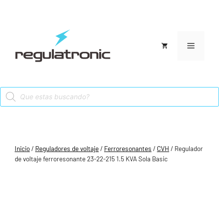
Saltar
al
contenido
Menú
Products
search
Inicio
/
Reguladores de voltaje
/
Ferroresonantes
/
CVH
/ Regulador
de voltaje ferroresonante 23-22-215 1.5 KVA Sola Basic