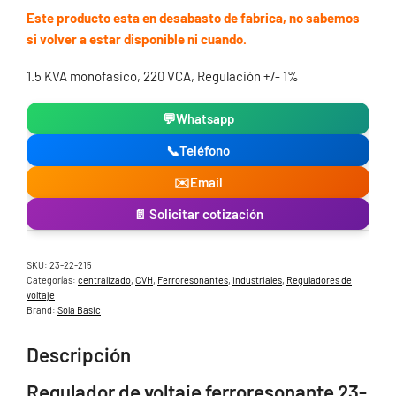
Este producto esta en desabasto de fabrica, no sabemos
si volver a estar disponible ni cuando.
1.5 KVA monofasico, 220 VCA, Regulación +/- 1%
💬
Whatsapp
📞
Teléfono
✉️
Email
📄 Solicitar cotización
SKU:
23-22-215
Categorías:
centralizado
,
CVH
,
Ferroresonantes
,
industriales
,
Reguladores de
voltaje
Brand:
Sola Basic
Descripción
Regulador de voltaje ferroresonante 23-