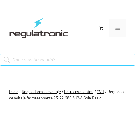
Saltar
al
contenido
Menú
Products
search
Inicio
/
Reguladores de voltaje
/
Ferroresonantes
/
CVH
/ Regulador
de voltaje ferroresonante 23-22-280 8 KVA Sola Basic