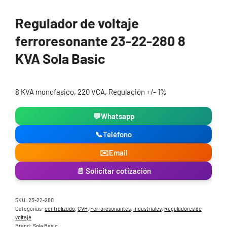
Regulador de voltaje
ferroresonante 23-22-280 8
KVA Sola Basic
8 KVA monofasico, 220 VCA, Regulación +/- 1%
💬
Whatsapp
📞
Teléfono
✉️
Email
📄 Solicitar cotización
SKU:
23-22-280
Categorías:
centralizado
,
CVH
,
Ferroresonantes
,
industriales
,
Reguladores de
voltaje
Brand:
Sola Basic