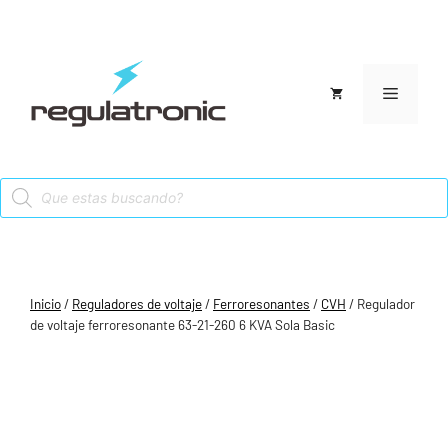
Saltar
al
contenido
Menú
Products
search
Inicio
/
Reguladores de voltaje
/
Ferroresonantes
/
CVH
/ Regulador
de voltaje ferroresonante 63-21-260 6 KVA Sola Basic