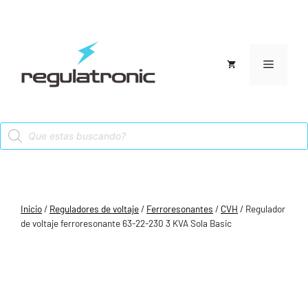
Saltar
al
contenido
Menú
Products
search
Inicio
/
Reguladores de voltaje
/
Ferroresonantes
/
CVH
/ Regulador
de voltaje ferroresonante 63-22-230 3 KVA Sola Basic