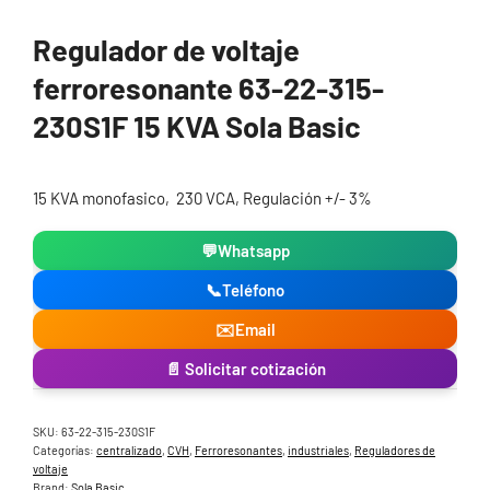
Regulador de voltaje
ferroresonante 63-22-315-
230S1F 15 KVA Sola Basic
15 KVA monofasico, 230 VCA, Regulación +/- 3%
💬
Whatsapp
📞
Teléfono
✉️
Email
📄 Solicitar cotización
SKU:
63-22-315-230S1F
Categorías:
centralizado
,
CVH
,
Ferroresonantes
,
industriales
,
Reguladores de
voltaje
Brand:
Sola Basic