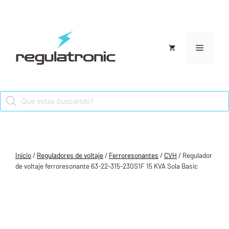
Saltar
al
contenido
Menú
Products
search
Inicio
/
Reguladores de voltaje
/
Ferroresonantes
/
CVH
/ Regulador
de voltaje ferroresonante 63-22-315-230S1F 15 KVA Sola Basic