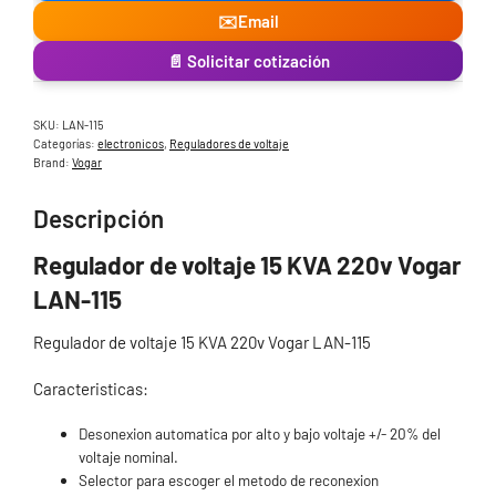
KVA
✉️
Email
Vogar
cantidad
📄 Solicitar cotización
SKU:
LAN-115
Categorías:
electronicos
,
Reguladores de voltaje
Brand:
Vogar
Descripción
Regulador de voltaje 15 KVA 220v Vogar
LAN-115
Regulador de voltaje 15 KVA 220v Vogar LAN-115
Caracteristicas:
Desonexion automatica por alto y bajo voltaje +/- 20% del
voltaje nominal.
Selector para escoger el metodo de reconexion