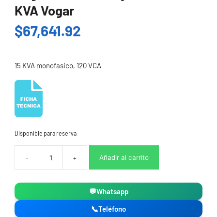
KVA Vogar
$
67,641.92
15 KVA monofasico, 120 VCA
Disponible para reserva
Añadir al carrito
Regulador
de
voltaje
💬
Whatsapp
LAN-
115
📞
Teléfono
15