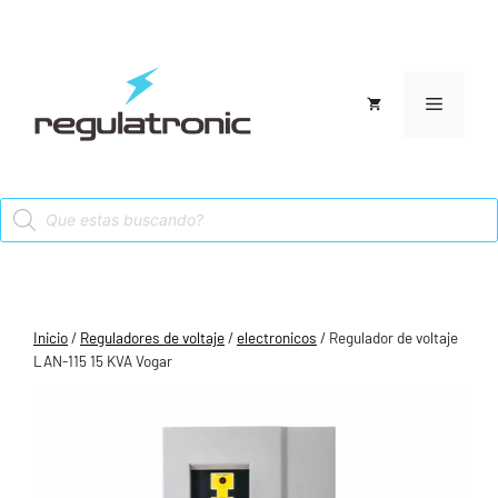
Saltar
al
contenido
Menú
Products
search
Inicio
/
Reguladores de voltaje
/
electronicos
/ Regulador de voltaje
LAN-115 15 KVA Vogar