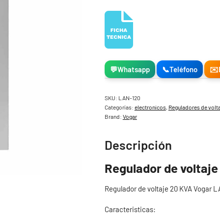
💬
Whatsapp
📞
Teléfono
✉️
SKU:
LAN-120
Categorías:
electronicos
,
Reguladores de volt
Brand:
Vogar
Descripción
Regulador de voltaj
Regulador de voltaje 20 KVA Vogar 
Caracteristicas: