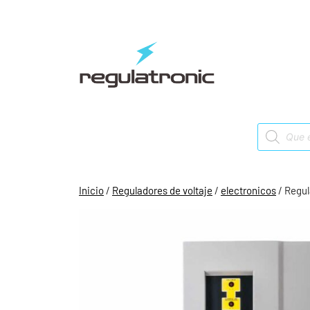
Saltar
al
contenido
Products
search
Inicio
/
Reguladores de voltaje
/
electronicos
/ Regul