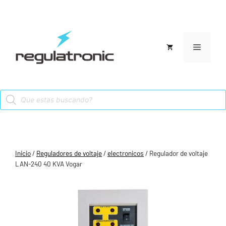
Saltar
al
contenido
Menú
Products
search
Inicio
/
Reguladores de voltaje
/
electronicos
/ Regulador de voltaje
LAN-240 40 KVA Vogar