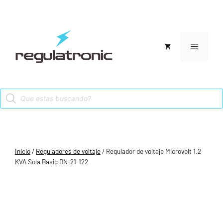
Saltar
al
contenido
Menú
Products
search
Inicio
/
Reguladores de voltaje
/ Regulador de voltaje Microvolt 1.2
KVA Sola Basic DN-21-122