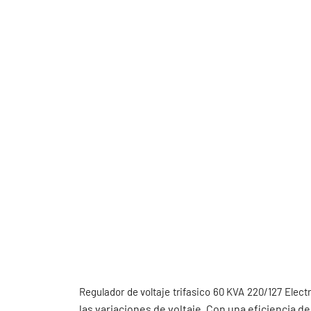
Regulador de voltaje trifasico 60 KVA 220/127 Elect
las variaciones de voltaje. Con una eficiencia d