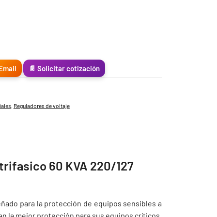
Email
📄 Solicitar cotización
iales
,
Reguladores de voltaje
 trifasico 60 KVA 220/127
eñado para la protección de equipos sensibles a
an la mejor protección para sus equipos críticos.