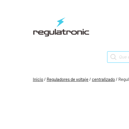
Saltar
al
contenido
Products
search
Inicio
/
Reguladores de voltaje
/
centralizado
/ Regul