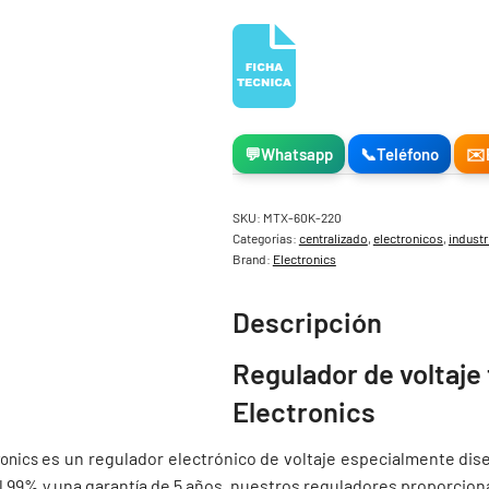
💬
Whatsapp
📞
Teléfono
✉️
SKU:
MTX-60K-220
Categorías:
centralizado
,
electronicos
,
industr
Brand:
Electronics
Descripción
Regulador de voltaje
Electronics
es un regulador electrónico de voltaje especialmente dis
ronics
el 99% y una garantía de 5 años, nuestros reguladores proporcion