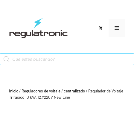
Saltar
al
contenido
Menú
Products
search
Inicio
/
Reguladores de voltaje
/
centralizado
/ Regulador de Voltaje
Trifásico 10 kVA 127/220V New Line