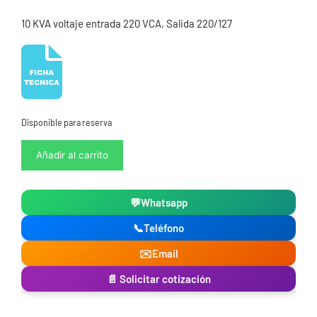
10 KVA voltaje entrada 220 VCA, Salida 220/127
Disponible para reserva
Regulador
Añadir al carrito
de
Voltaje
Trifásico
💬
Whatsapp
10
kVA
📞
Teléfono
127/220V
New
✉️
Email
Line
📄 Solicitar cotización
cantidad