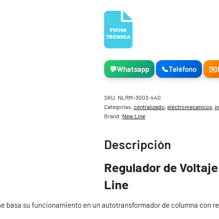
💬
Whatsapp
📞
Teléfono
✉️
SKU:
NLRM-3003-440
Categorías:
centralizado
,
electromecanicos
,
i
Brand:
New Line
Descripción
Regulador de Voltaj
Line
ine basa su funcionamiento en un autotransformador de columna con r