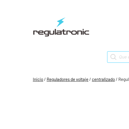
Saltar
al
contenido
Products
search
Inicio
/
Reguladores de voltaje
/
centralizado
/ Regul