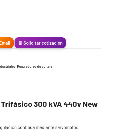
Email
📄 Solicitar cotización
ndustriales
,
Reguladores de voltaje
e Trifásico 300 kVA 440v New
egulación continua mediante servomotor.