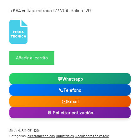
5 KVA voltaje entrada 127 VCA, Salida 120
Regulador
Añadir al carrito
de
Voltaje
5
💬
Whatsapp
kVA
120V
📞
Teléfono
New
Line
✉️
Email
cantidad
📄 Solicitar cotización
SKU:
NLRM-051-120
Categorías:
electromecanicos
,
industriales
,
Reguladores de voltaje