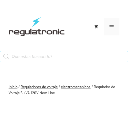
Saltar
al
contenido
Menú
Products
search
Inicio
/
Reguladores de voltaje
/
electromecanicos
/ Regulador de
Voltaje 5 kVA 120V New Line