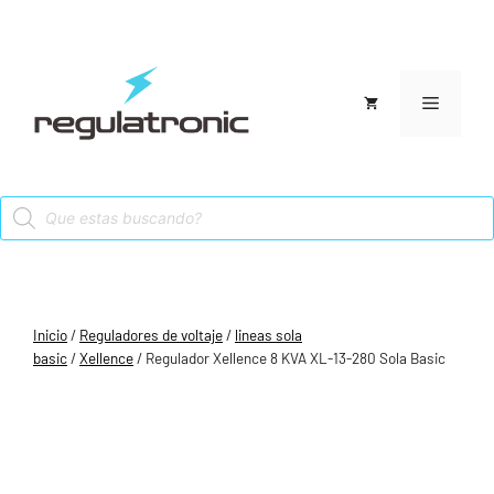
Saltar
al
contenido
Menú
Products
search
Inicio
/
Reguladores de voltaje
/
lineas sola
basic
/
Xellence
/ Regulador Xellence 8 KVA XL-13-280 Sola Basic