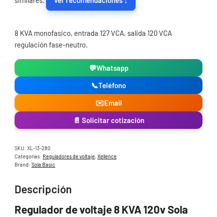
similares.
Ver recomendaciones ↓
8 KVA monofasico, entrada 127 VCA, salida 120 VCA
regulación fase-neutro.
💬
Whatsapp
📞
Teléfono
✉️
Email
📄 Solicitar cotización
SKU:
XL-13-280
Categorías:
Reguladores de voltaje
,
Xellence
Brand:
Sola Basic
Descripción
Regulador de voltaje 8 KVA 120v Sola