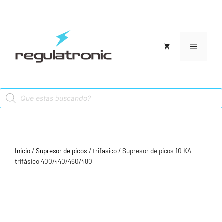
Saltar
al
contenido
Menú
Products
search
Inicio
/
Supresor de picos
/
trifasico
/ Supresor de picos 10 KA
trifásico 400/440/460/480