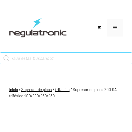
Saltar
al
contenido
Menú
Products
search
Inicio
/
Supresor de picos
/
trifasico
/ Supresor de picos 200 KA
trifásico 400/440/460/480