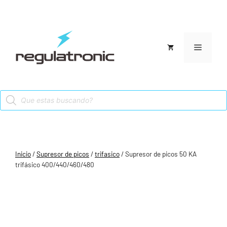
Saltar
al
contenido
Menú
Products
search
Inicio
/
Supresor de picos
/
trifasico
/ Supresor de picos 50 KA
trifásico 400/440/460/480