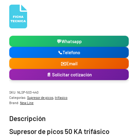
💬
Whatsapp
📞
Teléfono
✉️
Email
📄 Solicitar cotización
SKU:
NLSP-503-440
Categorías:
Supresor de picos
,
trifasico
Brand:
New Line
Descripción
Supresor de picos 50 KA trifásico