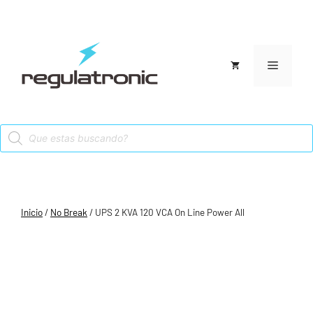
Saltar
al
contenido
Menú
Products
search
Inicio
/
No Break
/ UPS 2 KVA 120 VCA On Line Power All