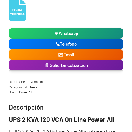
💬
Whatsapp
📞
Teléfono
✉️
Email
📄 Solicitar cotización
SKU:
PA KR+19-2000-UN
Categoría:
No Break
Brand:
Power All
Descripción
UPS 2 KVA 120 VCA On Line Power All
El UPS 2 KVA 120 VCA On Line Power All montaje en torre