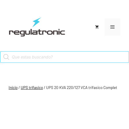
Saltar
al
contenido
Menú
Products
search
Inicio
/
UPS trifasico
/ UPS 20 KVA 220/127 VCA trifasico Complet