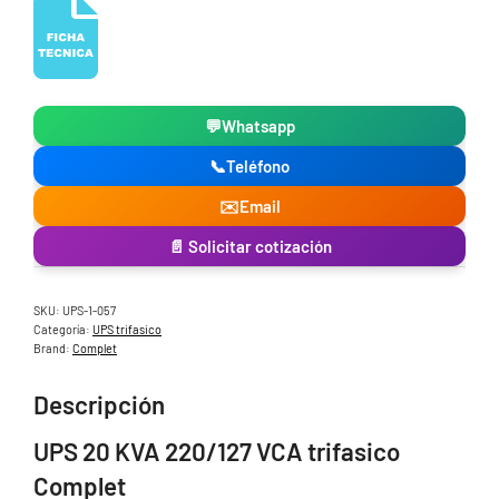
💬
Whatsapp
📞
Teléfono
✉️
Email
📄 Solicitar cotización
SKU:
UPS-1-057
Categoría:
UPS trifasico
Brand:
Complet
Descripción
UPS 20 KVA 220/127 VCA trifasico
Complet