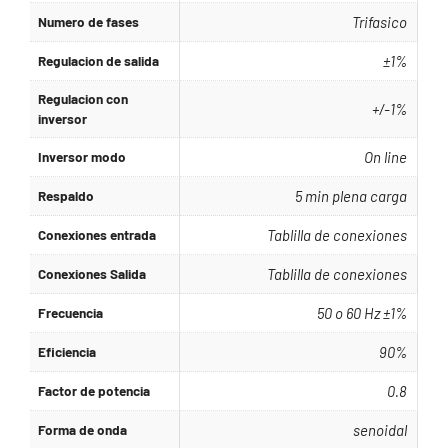
Numero de fases
Trifasico
Regulacion de salida
±1%
Regulacion con
+/-1%
inversor
Inversor modo
On line
Respaldo
5 min plena carga
Conexiones entrada
Tablilla de conexiones
Conexiones Salida
Tablilla de conexiones
Frecuencia
50 o 60 Hz ±1%
Eficiencia
90%
Factor de potencia
0.8
Forma de onda
senoidal