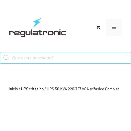
Saltar
al
contenido
Menú
Products
search
Inicio
/
UPS trifasico
/ UPS 50 KVA 220/127 VCA trifasico Complet