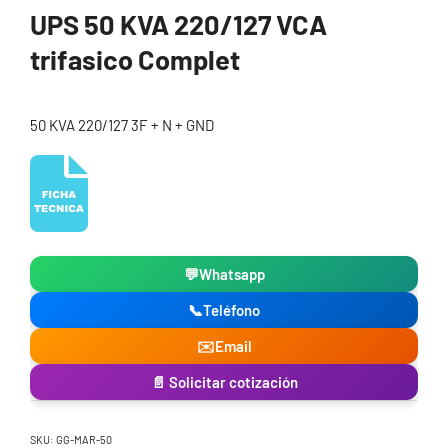
UPS 50 KVA 220/127 VCA
trifasico Complet
50 KVA 220/127 3F + N + GND
💬
Whatsapp
📞
Teléfono
✉️
Email
📄 Solicitar cotización
SKU:
GG-MAR-50