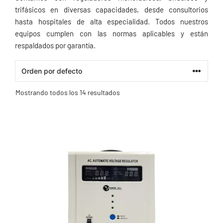
trifásicos en diversas capacidades, desde consultorios
hasta hospitales de alta especialidad. Todos nuestros
equipos cumplen con las normas aplicables y están
respaldados por garantía.
Mostrando todos los 14 resultados