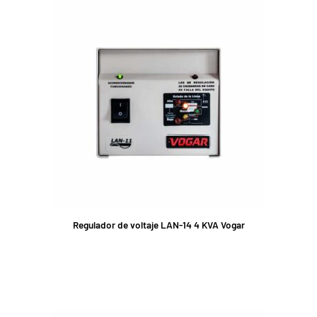
Regulador de voltaje LAN-14 4 KVA Vogar