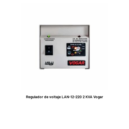
Regulador de voltaje LAN-12-220 2 KVA Vogar