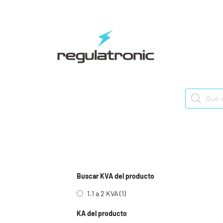
Saltar
al
contenido
Products
search
Buscar KVA del producto
1.1 a 2 KVA
(1)
KA del producto