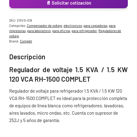
120
📄 Solicitar cotización
VCA
RH-
SKU:
ERV-5-019
1500
Categorías:
Compensador de voltaje
,
electronicos
,
para copiadoras
,
para
COMPLET
impresoras
,
para laboratorio
,
para oficina
,
para refrigerador
,
Reguladores de
cantidad
voltaje
Brand:
Complet
Descripción
Regulador de voltaje 1.5 KVA / 1.5 KW
120 VCA RH-1500 COMPLET
Regulador de voltaje para refrigerador 1.5 KVA / 1.5 KW 120
VCA RH-1500 COMPLET es ideal para la protección completa
de equipos de linea blanca como refrigeradores, lavadoras,
aires lavados, micro ondas, etc. Cuenta con supresor de
252J y 5 años de garantía.