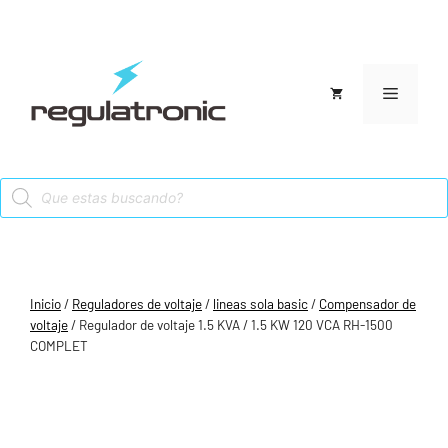
Saltar
al
contenido
Menú
Products
search
Inicio
/
Reguladores de voltaje
/
lineas sola basic
/
Compensador de
voltaje
/ Regulador de voltaje 1.5 KVA / 1.5 KW 120 VCA RH-1500
COMPLET