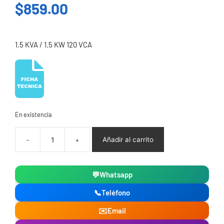
$
859.00
1.5 KVA / 1.5 KW 120 VCA
En existencia
Añadir al carrito
Regulador
de
voltaje
💬
Whatsapp
1.5
KVA
📞
Teléfono
/
1.5
✉️
Email
KW