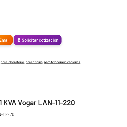
Email
📄 Solicitar cotización
,
para laboratorio
,
para oficina
,
para telecomunicaciones
,
 1 KVA Vogar LAN-11-220
N-11-220