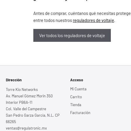
Antes de comprar, cuéntanos qué necesitas proteger, 
entre todos nuestros
reguladores de voltaje
.
Ver todos los reguladores de voltaje
Dirección
Acceso
Mi Cuenta
Torre Kio Networks
Av. Manuel Gómez Morin 350
Carrito
Interior PB6A-11
Tienda
Col. Valle del Campestre
Facturación
San Pedro Garza García, N.L. CP
66265
ventas@regulatronic.mx