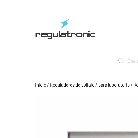
Saltar
al
contenido
Products
search
Inicio
/
Reguladores de voltaje
/
para laboratorio
/ Re