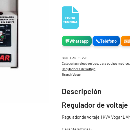
💬
Whatsapp
📞
Teléfono
✉️
SKU:
LAN-11-220
Categorías:
electronicos
,
para equipo medico
Reguladores de voltaje
Brand:
Vogar
Descripción
Regulador de voltaje
Regulador de voltaje 1 KVA Vogar LA
Caracteristicas: