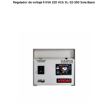
Regulador de voltaje 5 KVA 220 VCA XL-22-250 Sola Basic