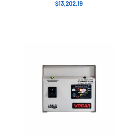
$
13,202.19