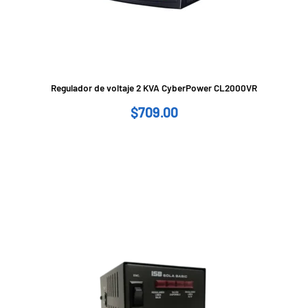
Regulador de voltaje 2 KVA CyberPower CL2000VR
$
709.00