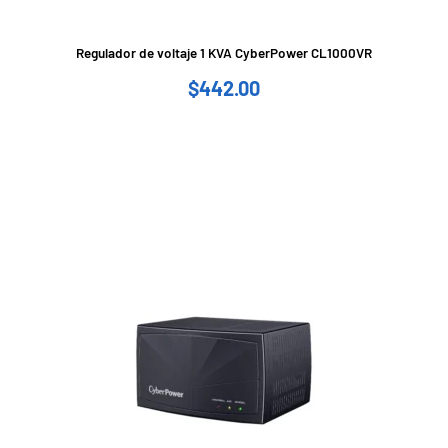
Regulador de voltaje 1 KVA CyberPower CL1000VR
$
442.00