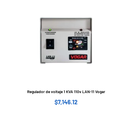
Regulador de voltaje 1 KVA 110v LAN-11 Vogar
$
7,146.12