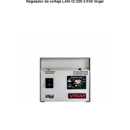
Regulador de voltaje LAN-12-220 2 KVA Vogar
Regulador de voltaje LAN-13-220 3 KVA Vogar