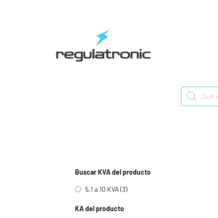
Saltar
al
contenido
Products
search
Buscar KVA del producto
5.1 a 10 KVA
(3)
KA del producto