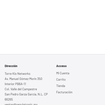
Dirección
Acceso
Mi Cuenta
Torre Kio Networks
Av. Manuel Gómez Morin 350
Carrito
Interior PB6A-11
Tienda
Col. Valle del Campestre
Facturación
San Pedro Garza García, N.L. CP
66265
ventas@regulatronic.mx