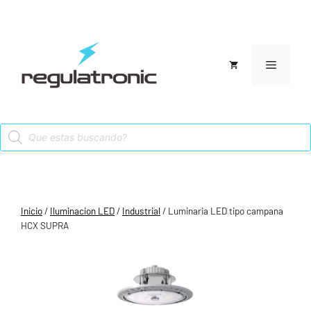
Saltar
al
contenido
Menú
Products
search
Inicio
/
Iluminacion LED
/
Industrial
/ Luminaria LED tipo campana
HCX SUPRA