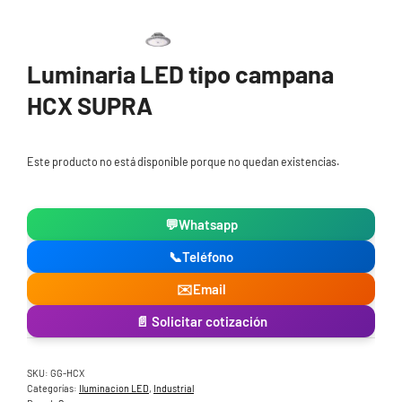
Luminaria LED tipo campana
HCX SUPRA
Este producto no está disponible porque no quedan existencias.
💬
Whatsapp
📞
Teléfono
✉️
Email
📄 Solicitar cotización
SKU:
GG-HCX
Categorías:
Iluminacion LED
,
Industrial